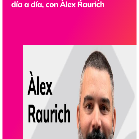
día a día, con Àlex Raurich