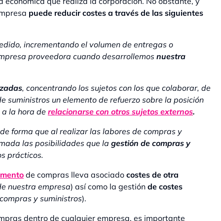
ad económica que realiza la corporación. No obstante, y
 empresa
puede reducir costes a través de las siguientes
edido, incrementando el volumen de entregas o
empresa proveedora cuando desarrollemos
nuestra
izadas
, concentrando los sujetos con los que colaborar, de
 suministros un elemento de refuerzo sobre la posición
 a la hora de
relacionarse con otros sujetos externos
.
e forma que al realizar las labores de compras y
mada las posibilidades que la
gestión de compras y
s prácticos.
amento
de compras lleva asociado
costes de otra
 de nuestra empresa
) así como la gestión
de costes
 compras y suministros
).
ompras dentro de cualquier empresa, es importante