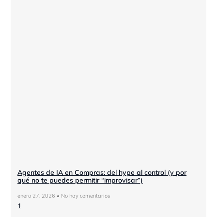
Agentes de IA en Compras: del hype al control (y por
qué no te puedes permitir “improvisar”)
enero 27, 2026
No hay comentarios