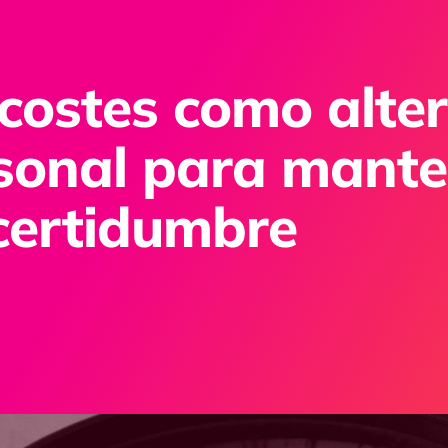
costes como alte
rsonal para mante
certidumbre