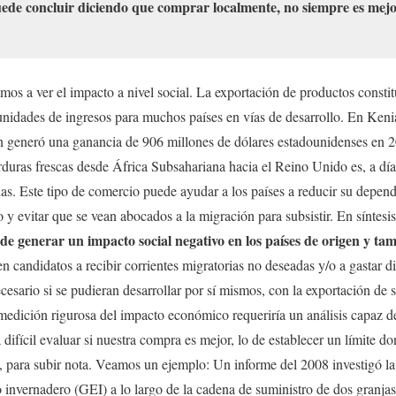
puede concluir diciendo que comprar localmente, no siempre es mej
os a ver el impacto a nivel social. La exportación de productos consti
unidades de ingresos para muchos países en vías de desarrollo. En Kenia
ón generó una ganancia de 906 millones de dólares estadounidenses en 2
rduras frescas desde África Subsahariana hacia el Reino Unido es, a día 
as. Este tipo de comercio puede ayudar a los países a reducir su depend
o y evitar que se vean abocados a la migración para subsistir. En síntesi
e generar un impacto social negativo en los países de origen y ta
en candidatos a recibir corrientes migratorias no deseadas y/o a gastar 
ecesario si se pudieran desarrollar por sí mismos, con la exportación de 
edición rigurosa del impacto económico requeriría un análisis capaz 
ta difícil evaluar si nuestra compra es mejor, lo de establecer un límite 
e, para subir nota. Veamos un ejemplo: Un informe del 2008 investigó la
o invernadero (GEI) a lo largo de la cadena de suministro de dos granja