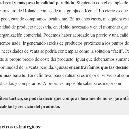
ad real y más pesa la calidad percibida.
Siguiendo con el ejemplo de l
invernadero de Holanda con las de una granja de Kenia? Lo cierto es que
ni peor, cuando compramos localmente. En muchos casos, ni siquiera es
tidad de producto necesaria, en el sitio necesario y en el momento que s
organización comercial. Podemos haber acordado un precio y una calida
nemos nada. Ir generando stocks de productos próximos a los puntos d
 necesidades de venta se podría contemplar como la solución “fácil”. 
e al propio precio de coste del producto. Igual que deberíamos sumar 
encontraríamos que las decisi
portunidad de la venta perdida. Quizás
cio más barato.
En definitiva, para evaluar si es mejor el servicio al c
licados y compararlos. A priori, es imposible saber si es mejor o no.
álisis táctico, se podría decir que comprar localmente no es garant
calidad y servicio del producto.
etros estratégicos: