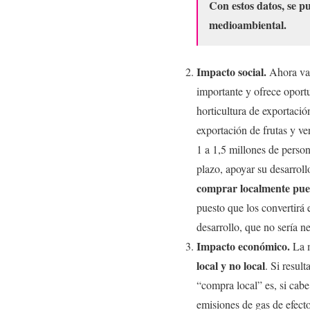
C
on estos datos, se 
medioambiental.
Impacto social.
Ahora vam
importante y ofrece oport
horticultura de exportaci
exportación de frutas y ve
1 a 1,5 millones de person
plazo, apoyar su desarroll
comprar localmente pued
puesto que los convertirá 
desarrollo, que no sería n
Impacto económico.
La m
local y no local
. Si resul
“compra local” es, si cab
emisiones de gas de efect