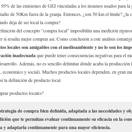
l 95% de las emisiones de GEI vinculadas a los insumos usados para la 
radio de 50Km fuera de la granja. Entonces, ¿son 50 km el límite? ¿la 
ándo deja de ser local la compra?
definición del concepto “compra local” imposibilita una medición riguro
 si resulta mejor comprar así. Como conclusión a este análisis estratég
ntos locales son amigables con el medioambiente y no lo son los imp
icación inadecuada
que puede tener consecuencias negativas para el me
esarrollo. Además, no es sencillo delimitar dónde acaba la producción lo
, económico y social). Muchos productos locales dependen, en gran m
sí la definición de producto local.
mprar productos locales?
strategia de compra bien definida, adaptada a las necesidades y obj
ición que te permitan evaluar continuamente su eficacia en la con
rla y adaptarla continuamente para una mayor eficiencia.