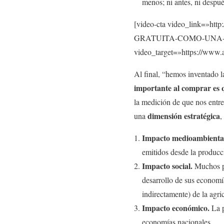
menos; ni antes, ni despué
[video-cta video_link=»
GRATUITA-COMO-UNA-
video_target=»https://www.
Al final, “hemos inventado l
importante al comprar es q
la medición de que nos entre
dimensión estratégica
una
,
Impacto medioambienta
emitidos desde la produc
Impacto social.
Muchos pa
desarrollo de sus economí
indirectamente) de la agric
Impacto económico.
La p
economías nacionales.