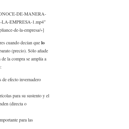
BOOK.CONOCE-DE-MANERA-
LA-EMPRESA-1.mp4″
liance-de-la-empresa/»]
lo
ores cuando decían que
 barato (precio). Sólo añade
s de la compra se amplía a
s
:
s de efecto invernadero
colas para su sustento y el
nden (directa o
mportante para las