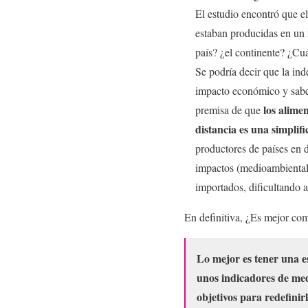
El estudio encontró que e
estaban producidas en un 
país? ¿el continente? ¿Cu
Se podría decir que la in
impacto económico y saber
los alime
premisa de que
distancia es una simplif
productores de países en d
impactos (medioambiental
importados, dificultando a
En definitiva, ¿Es mejor co
L
o mejor es tener una e
unos indicadores de med
objetivos para redefini