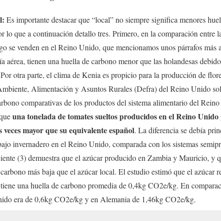
l:
Es importante destacar que “local” no siempre significa menores hu
or lo que a continuación detallo tres. Primero, en la comparación entre l
go se venden en el Reino Unido, que mencionamos unos párrafos más arr
ía aérea, tienen una huella de carbono menor que las holandesas debido 
or otra parte, el clima de Kenia es propicio para la producción de flor
biente, Alimentación y Asuntos Rurales (Defra) del Reino Unido soli
carbono comparativas de los productos del sistema alimentario del Reino
una tonelada de tomates sueltos producidos en el Reino Unido
 que
s veces mayor que su equivalente español
. La diferencia se debía pri
bajo invernadero en el Reino Unido, comparada con los sistemas semip
ciente (3) demuestra que el azúcar producido en Zambia y Mauricio, y
 carbono más baja que el azúcar local. El estudio estimó que el azúcar 
tiene una huella de carbono promedia de 0,4kg CO2e/kg. En comparaci
Unido era de 0,6kg CO2e/kg y en Alemania de 1,46kg CO2e/kg.