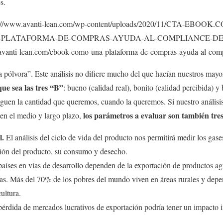
s.
http://www.avanti-lean.com/wp-content/uploads/2020/11/CTA-E
PLATAFORMA-DE-COMPRAS-AYUDA-AL-COMPLIANCE-DE-
avanti-lean.com/ebook-como-una-plataforma-de-compras-ayuda-al-comp
a pólvora”. Este análisis no difiere mucho del que hacían nuestros may
ue sea las tres “B”
: bueno (calidad real), bonito (calidad percibida) y
guen la cantidad que queremos, cuando la queremos. Si nuestro análisi
los parámetros a evaluar son también tre
 en el medio y largo plazo,
l.
El análisis del ciclo de vida del producto nos permitirá medir los gase
ción del producto, su consumo y desecho.
íses en vías de desarrollo dependen de la exportación de productos agrí
as. Más del 70% de los pobres del mundo viven en áreas rurales y depe
ultura.
érdida de mercados lucrativos de exportación podría tener un impacto i