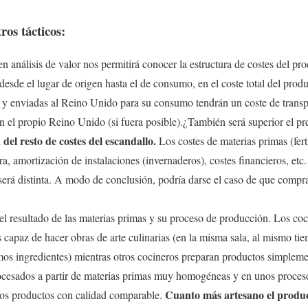
ros tácticos:
 análisis de valor nos permitirá conocer la estructura de costes del pro
 desde el lugar de origen hasta el de consumo, en el coste total del pro
a y enviadas al Reino Unido para su consumo tendrán un coste de transp
 el propio Reino Unido (si fuera posible).¿También será superior el pre
el resto de costes del escandallo.
Los costes de materias primas (ferti
ra, amortización de instalaciones (invernaderos), costes financieros, etc.
l será distinta. A modo de conclusión, podría darse el caso de que comp
l resultado de las materias primas y su proceso de producción. Los coc
s capaz de hacer obras de arte culinarias (en la misma sala, al mismo t
os ingredientes) mientras otros cocineros preparan productos simpleme
rocesados a partir de materias primas muy homogéneas y en unos proce
Cuanto más artesano el produc
dos productos con calidad comparable.